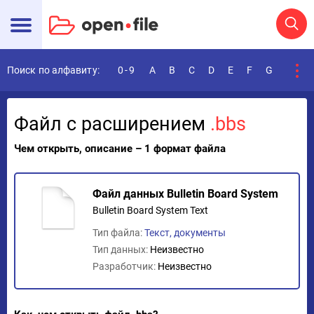
Поиск по алфавиту:
0-9
A
B
C
D
E
F
G
H
I
Файл с расширением
.bbs
Чем открыть, описание – 1 формат файла
Файл данных Bulletin Board System
Bulletin Board System Text
Тип файла:
Текст, документы
Тип данных:
Неизвестно
Разработчик:
Неизвестно