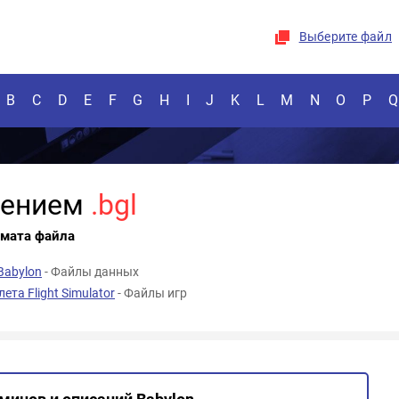
Выберите файл
B
C
D
E
F
G
H
I
J
K
L
M
N
O
P
Q
рением
.bgl
рмата файла
Babylon
- Файлы данных
та Flight Simulator
- Файлы игр