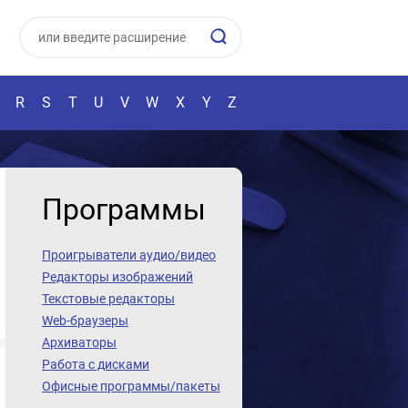
R
S
T
U
V
W
X
Y
Z
Программы
Проигрыватели аудио/видео
Редакторы изображений
Текстовые редакторы
Web-браузеры
Архиваторы
Работа с дисками
Офисные программы/пакеты