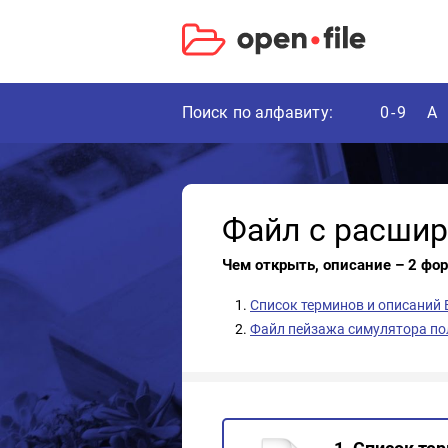
Поиск по алфавиту:
0-9
A
Файл с расши
Чем открыть, описание – 2 фо
Список терминов и описаний 
Файл пейзажа симулятора поле