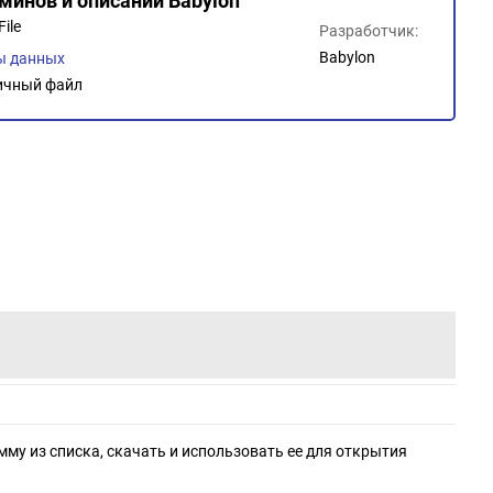
рминов и описаний Babylon
ile
Разработчик:
Babylon
ы данных
ичный файл
мму из списка, скачать и использовать ее для открытия