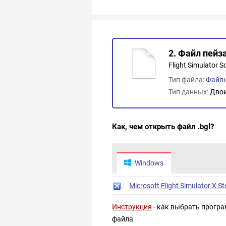
2. Файл пейз
Flight Simulator Sc
Тип файла:
Файлы
Тип данных:
Дво
Как, чем открыть файл .bgl?
Windows
Microsoft Flight Simulator X S
Инструкция
- как выбрать програ
файла