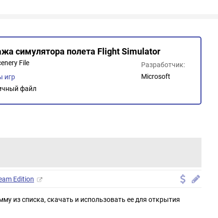
ажа симулятора полета Flight Simulator
enery File
Разработчик:
Microsoft
 игр
ичный файл
team Edition
мму из списка, скачать и использовать ее для открытия