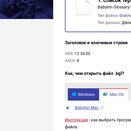
1. Список те
Babylon Glossary F
Тип файла:
Файл
Тип данных:
Дво
Заголовок и ключевые строки
HEX:
12 34 00
ASCII:
4
Как, чем открыть файл .bgl?
Windows
Mac OS
Babylon Mac
Инструкция
- как выбрать програ
файла