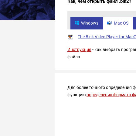
Как, чем открыть файл .bik2?
Windows
Mac OS
The Bink Video Player for Mac
Инструкция
- как выбрать програ
файла
Для более точного определения 
функцию
определения формата ф