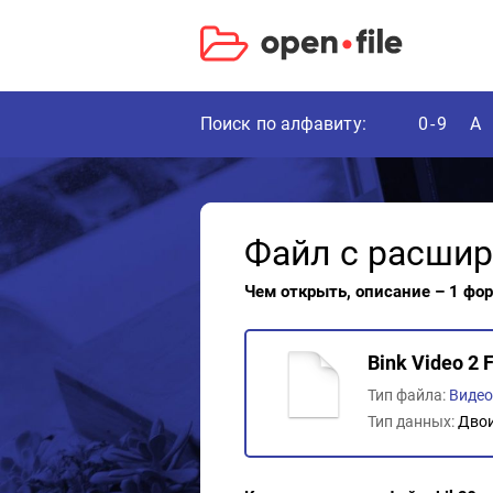
Поиск по алфавиту:
0-9
A
Файл с расши
Чем открыть, описание – 1 фо
Bink Video 2 F
Тип файла:
Виде
Тип данных:
Дво