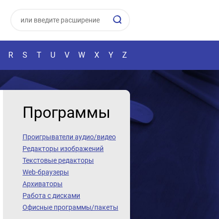
R
S
T
U
V
W
X
Y
Z
Программы
Проигрыватели аудио/видео
Редакторы изображений
Текстовые редакторы
Web-браузеры
Архиваторы
Работа с дисками
Офисные программы/пакеты