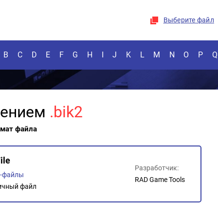
Выберите файл
B
C
D
E
F
G
H
I
J
K
L
M
N
O
P
Q
рением
.bik2
рмат файла
ile
Разработчик:
о-файлы
RAD Game Tools
ичный файл