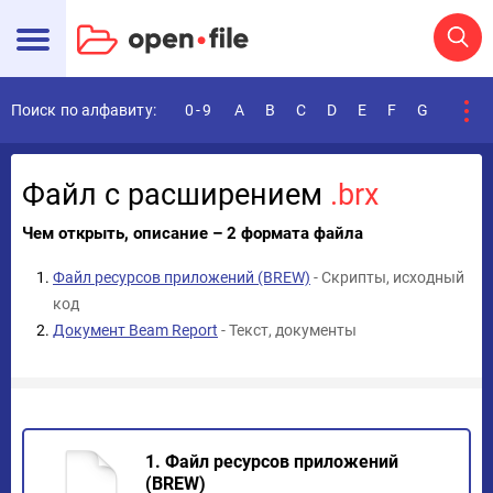
Поиск по алфавиту:
0-9
A
B
C
D
E
F
G
H
I
Файл с расширением
.brx
Чем открыть, описание – 2 формата файла
Файл ресурсов приложений (BREW)
- Скрипты, исходный
код
Документ Beam Report
- Текст, документы
1. Файл ресурсов приложений
(BREW)