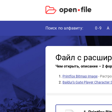
Поиск по алфавиту:
0-9
A
Файл с расши
Чем открыть, описание – 2 фо
Printfox Bitmap Image
- Растр
Baldur's Gate Player Character S