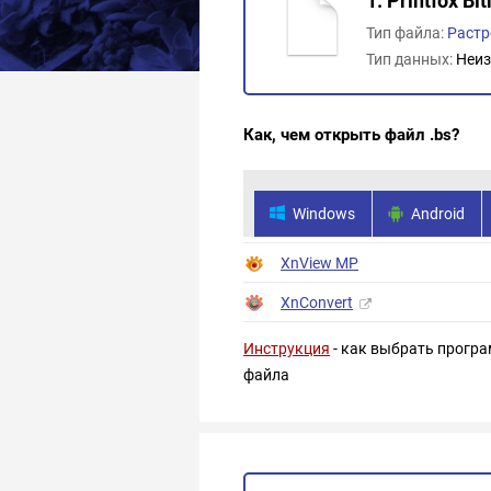
1. Printfox B
Тип файла:
Растр
Тип данных:
Неиз
Как, чем открыть файл .bs?
Windows
Android
XnView MP
XnConvert
Инструкция
- как выбрать програ
файла