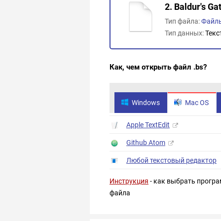
2. Baldur's Ga
Тип файла:
Файлы
Тип данных:
Текс
Как, чем открыть файл .bs?
Windows
Mac OS
Apple TextEdit
Github Atom
Любой текстовый редактор
Инструкция
- как выбрать програ
файла