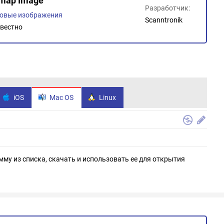
itmap Image
Разработчик:
овые изображения
Scanntronik
вестно
iOS
Mac OS
Linux
мму из списка, скачать и использовать ее для открытия