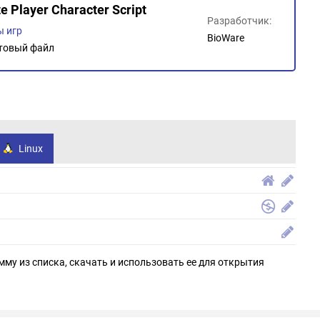
te Player Character Script
Разработчик:
 игр
BioWare
товый файл
Linux
мму из списка, скачать и использовать ее для открытия