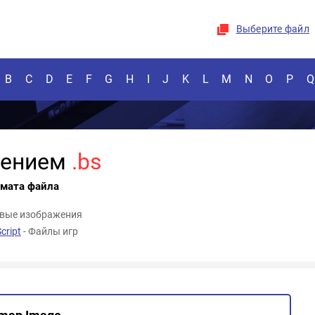
Выберите файл
B
C
D
E
F
G
H
I
J
K
L
M
N
O
P
Q
рением
.bs
рмата файла
овые изображения
cript
- Файлы игр