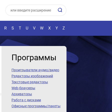
R
S
T
U
V
W
X
Y
Z
Программы
Проигрыватели аудио/видео
Редакторы изображений
Текстовые редакторы
Web-браузеры
Архиваторы
Работа с дисками
Офисные программы/пакеты