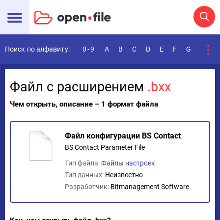
Поиск по алфавиту:
0-9
A
B
C
D
E
F
G
H
I
Файл с расширением
.bxx
Чем открыть, описание – 1 формат файла
Файл конфигурации BS Contact
BS Contact Parameter File
Тип файла:
Файлы настроек
Тип данных:
Неизвестно
Разработчик:
Bitmanagement Software