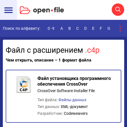
Поиск по алфавиту:
0-9
A
B
C
D
E
F
G
H
I
Файл с расширением
.c4p
Чем открыть, описание – 1 формат файла
Файл установщика программного
обеспечения CrossOver
CrossOver Software Installer File
Тип файла:
Файлы данных
Тип данных:
XML-документ
Разработчик:
Codeweavers