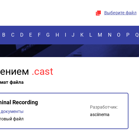
Выберите файл
B
C
D
E
F
G
H
I
J
K
L
M
N
O
P
Q
рением
.cast
рмат файла
minal Recording
Разработчик:
, документы
asciinema
товый файл