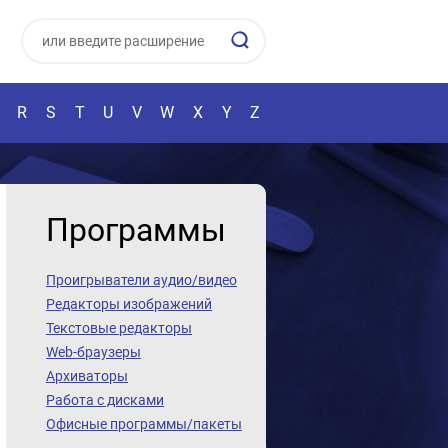
R
S
T
U
V
W
X
Y
Z
Программы
Проигрыватели аудио/видео
Редакторы изображений
Текстовые редакторы
Web-браузеры
Архиваторы
Работа с дисками
Офисные программы/пакеты