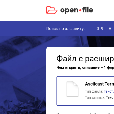
Поиск по алфавиту:
0-9
A
Файл с расши
Чем открыть, описание – 1 фо
Asciicast Ter
Тип файла:
Текст
Тип данных:
Текс