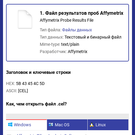
1. Файл результатов проб Affymetrix
Affymetrix Probe Results File
Тип файла:
Файлы данных
Тип данных:
Текстовый и бинарный файл
Mime-type:
text/plain
Разработчик:
Affymetrix
Заголовок и ключевые строки
HEX:
5B 43 45 4C 5D
ASCII:
[CEL]
Как, чем открыть файл .cel?
Windows
Mac OS
Linux