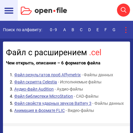
Поиск по алфавиту:
0-9
A
B
C
D
E
F
G
H
I
Файл с расширением
.cel
Чем открыть, описание – 6 форматов файла
Файл результатов проб Affymetrix
- Файлы данных
Файл скрипта Celestia
- Исполняемые файлы
Аудио-файл Audition
- Аудио-файлы
Файл библиотеки MicroStation
- CAD-файлы
Файл свойств ударных звуков Battery 3
- Файлы данных
Анимация в формате FLIC
- Видео-файлы