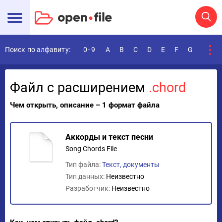
Поиск по алфавиту:
0-9
A
B
C
D
E
F
G
H
I
Файл с расширением
.chord
Чем открыть, описание – 1 формат файла
Аккорды и текст песни
Song Chords File
Тип файла:
Текст, документы
Тип данных:
Неизвестно
Разработчик:
Неизвестно