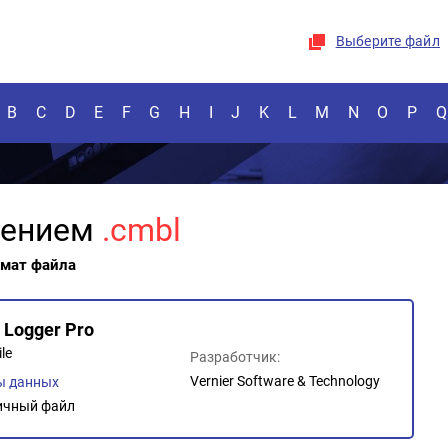
Выберите файл
B
C
D
E
F
G
H
I
J
K
L
M
N
O
P
Q
рением
.cmbl
рмат файла
Logger Pro
le
Разработчик:
Vernier Software & Technology
ы данных
ичный файл