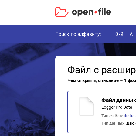
Поиск по алфавиту:
0-9
A
Файл с расши
Чем открыть, описание – 1 фо
Файл данных 
Logger Pro Data Fi
Тип файла:
Файл
Тип данных:
Дво