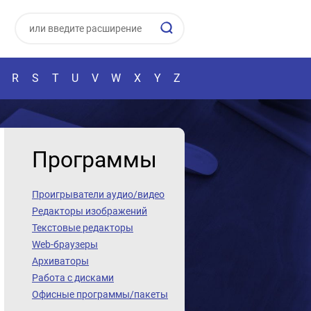
R
S
T
U
V
W
X
Y
Z
Программы
Проигрыватели аудио/видео
Редакторы изображений
Текстовые редакторы
Web-браузеры
Архиваторы
Работа с дисками
Офисные программы/пакеты