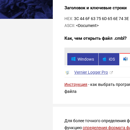
Заголовок и ключевые строки
HEX:
3C 44 6F 63 75 6D 65 6E 74 3E
ASCII:
<Document>
Как, чем открыть файл .cmbl?
Windows
iOS
Vernier Logger Pro
Инструкция
- как выбрать програ
файла
Для более точного определения 
функцию
определения формата ф