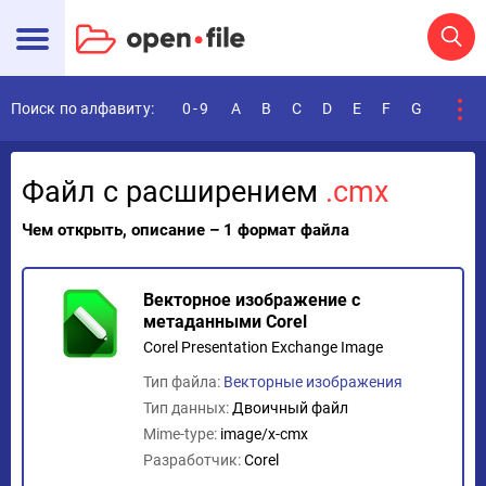
Поиск по алфавиту:
0-9
A
B
C
D
E
F
G
H
I
Файл с расширением
.cmx
Чем открыть, описание – 1 формат файла
Векторное изображение с
метаданными Corel
Corel Presentation Exchange Image
Тип файла:
Векторные изображения
Тип данных:
Двоичный файл
Mime-type:
image/x-cmx
Разработчик:
Corel