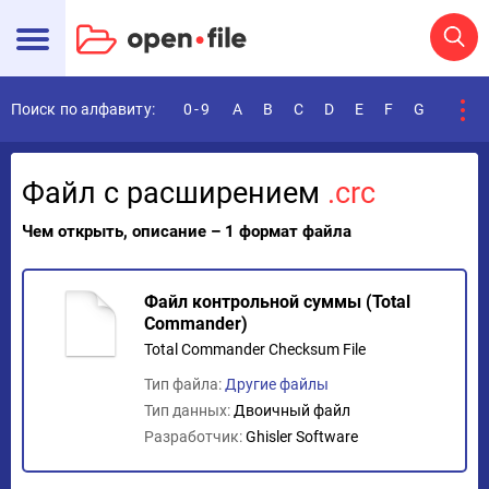
Поиск по алфавиту:
0-9
A
B
C
D
E
F
G
H
I
Файл с расширением
.crc
Чем открыть, описание – 1 формат файла
Файл контрольной суммы (Total
Commander)
Total Commander Checksum File
Тип файла:
Другие файлы
Тип данных:
Двоичный файл
Разработчик:
Ghisler Software