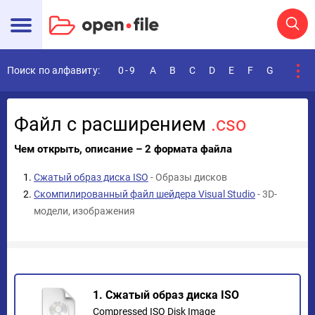
Поиск по алфавиту:
0-9
A
B
C
D
E
F
G
H
I
Файл с расширением
.cso
Чем открыть, описание – 2 формата файла
Сжатый образ диска ISO
- Образы дисков
Скомпилированный файл шейдера Visual Studio
- 3D-
модели, изображения
1. Сжатый образ диска ISO
Compressed ISO Disk Image