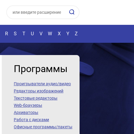
R
S
T
U
V
W
X
Y
Z
Программы
Проигрыватели аудио/видео
Редакторы изображений
Текстовые редакторы
Web-браузеры
Архиваторы
Работа с дисками
Офисные программы/пакеты