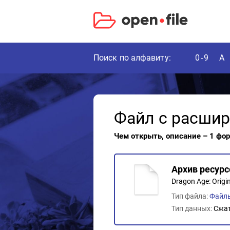
Поиск по алфавиту:
0-9
A
Файл с расши
Чем открыть, описание – 1 фо
Архив ресурс
Dragon Age: Origi
Тип файла:
Файлы
Тип данных:
Сжа