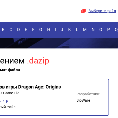
Выберите файл
B
C
D
E
F
G
H
I
J
K
L
M
N
O
P
Q
рением
.dazip
рмат файла
ов игры Dragon Age: Origins
ns Game File
Разработчик:
BioWare
 игр
тый файл