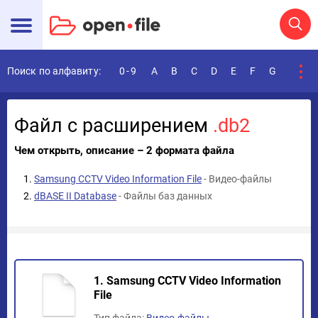
Поиск по алфавиту:
0-9
A
B
C
D
E
F
G
H
I
Файл с расширением
.db2
Чем открыть, описание – 2 формата файла
Samsung CCTV Video Information File
- Видео-файлы
dBASE II Database
- Файлы баз данных
1. Samsung CCTV Video Information
File