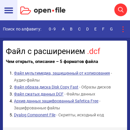
Поиск по алфавиту:
0-9
A
B
C
D
E
F
G
H
I
Файл с расширением
.dcf
Чем открыть, описание – 5 форматов файла
Файл мультимедиа, защищенный от копирования
-
Аудио-файлы
Файл образа диска Disk Copy Fast
- Образы дисков
Файл сжатых данных DCF
- Файлы данных
Архив данных зашифрованный Safetica Free
-
Зашифрованные файлы
Dyalog Component File
- Скрипты, исходный код