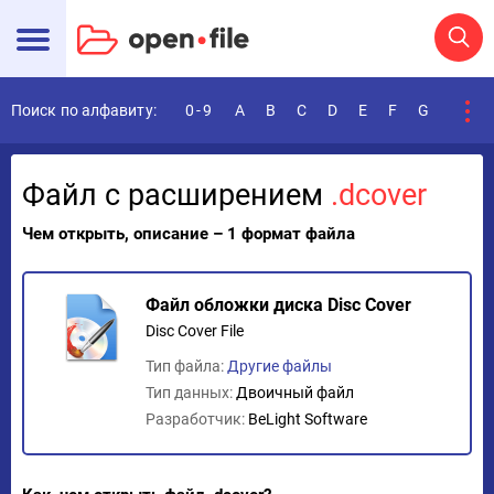
Поиск по алфавиту:
0-9
A
B
C
D
E
F
G
H
I
Файл с расширением
.dcover
Чем открыть, описание – 1 формат файла
Файл обложки диска Disc Cover
Disc Cover File
Тип файла:
Другие файлы
Тип данных:
Двоичный файл
Разработчик:
BeLight Software