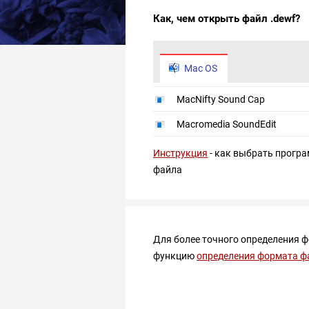
Как, чем открыть файл .dewf?
Mac OS
MacNifty Sound Cap
Macromedia SoundEdit
Инструкция
- как выбрать програ
файла
Для более точного определения 
функцию
определения формата ф