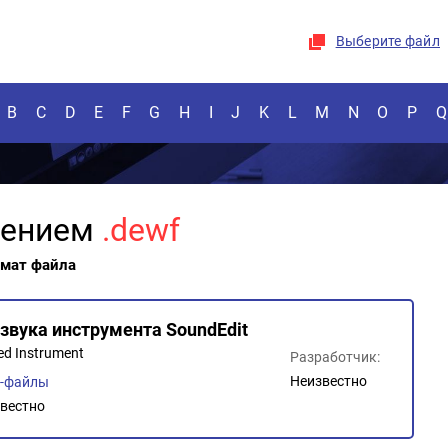
Выберите файл
B
C
D
E
F
G
H
I
J
K
L
M
N
O
P
Q
рением
.dewf
рмат файла
звука инструмента SoundEdit
ed Instrument
Разработчик:
Неизвестно
о-файлы
вестно