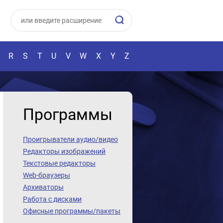
R
S
T
U
V
W
X
Y
Z
Программы
Проигрыватели аудио/видео
Редакторы изображений
Текстовые редакторы
Web-браузеры
Архиваторы
Работа с дисками
Офисные программы/пакеты