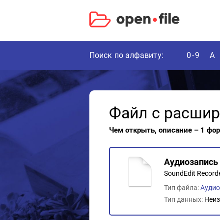
Поиск по алфавиту:
0-9
A
Файл с расши
Чем открыть, описание – 1 фо
Аудиозапись 
SoundEdit Record
Тип файла:
Ауди
Тип данных:
Неиз