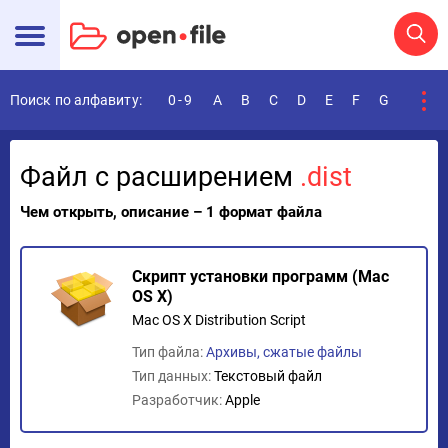
Поиск по алфавиту:
0-9
A
B
C
D
E
F
G
H
I
Файл с расширением
.dist
Чем открыть, описание – 1 формат файла
Скрипт установки программ (Mac
OS X)
Mac OS X Distribution Script
Тип файла:
Архивы, сжатые файлы
Тип данных:
Текстовый файл
Разработчик:
Apple