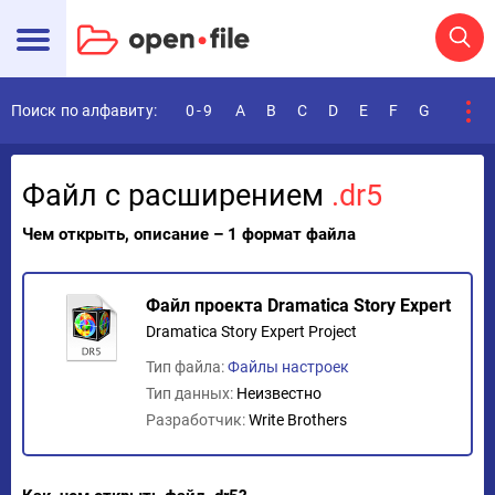
Поиск по алфавиту:
0-9
A
B
C
D
E
F
G
H
I
Файл с расширением
.dr5
Чем открыть, описание – 1 формат файла
Файл проекта Dramatica Story Expert
Dramatica Story Expert Project
Тип файла:
Файлы настроек
Тип данных:
Неизвестно
Разработчик:
Write Brothers