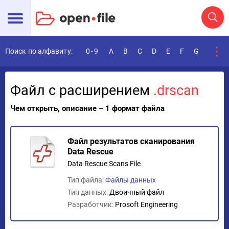
Поиск по алфавиту:
0-9
A
B
C
D
E
F
G
H
I
Файл с расширением
.drscan
Чем открыть, описание – 1 формат файла
Файл результатов сканирования
Data Rescue
Data Rescue Scans File
Тип файла:
Файлы данных
Тип данных:
Двоичный файл
Разработчик:
Prosoft Engineering