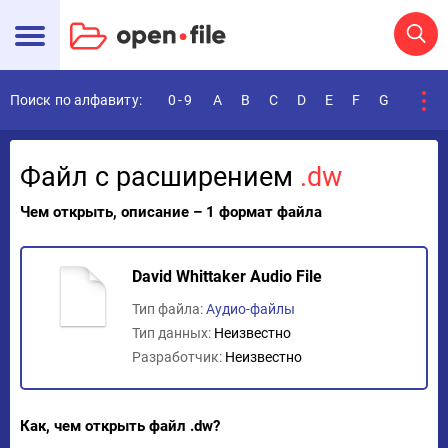
Поиск по алфавиту:
0-9
A
B
C
D
E
F
G
H
I
Файл с расширением
.dw
Чем открыть, описание – 1 формат файла
David Whittaker Audio File
Тип файла:
Аудио-файлы
Тип данных:
Неизвестно
Разработчик:
Неизвестно
Как, чем открыть файл .dw?