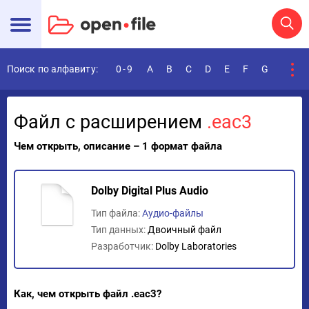
Поиск по алфавиту:
0-9
A
B
C
D
E
F
G
H
I
Файл с расширением
.eac3
Чем открыть, описание – 1 формат файла
Dolby Digital Plus Audio
Тип файла:
Аудио-файлы
Тип данных:
Двоичный файл
Разработчик:
Dolby Laboratories
Как, чем открыть файл .eac3?