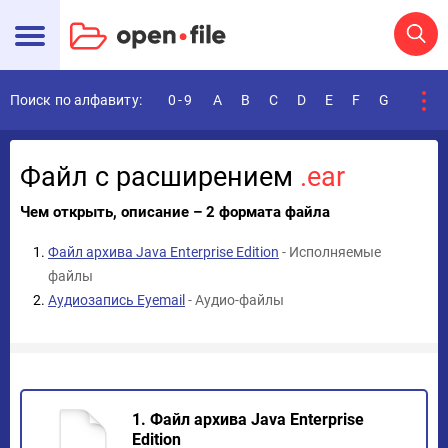
Поиск по алфавиту:
0-9
A
B
C
D
E
F
G
H
I
Файл с расширением
.ear
Чем открыть, описание – 2 формата файла
Файл архива Java Enterprise Edition
- Исполняемые
файлы
Аудиозапись Eyemail
- Аудио-файлы
1. Файл архива Java Enterprise
Edition