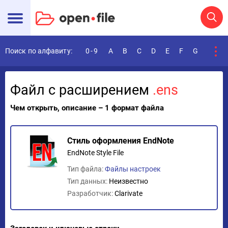
Поиск по алфавиту:
0-9
A
B
C
D
E
F
G
H
I
Файл с расширением
.ens
Чем открыть, описание – 1 формат файла
Стиль оформления EndNote
EndNote Style File
Тип файла:
Файлы настроек
Тип данных:
Неизвестно
Разработчик:
Clarivate