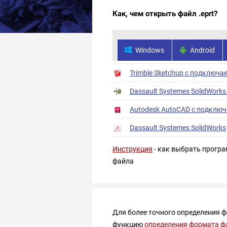
Как, чем открыть файл .eprt?
Windows
Android
Trimble Sketchup с подключа
Dassault Systemes SolidWorks
Autodesk AutoCAD с подключ
Dassault Systemes SolidWorks
Инструкция
- как выбрать програ
файла
Для более точного определения 
функцию
определения формата ф