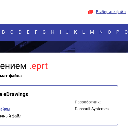
Выберите файл
B
C
D
E
F
G
H
I
J
K
L
M
N
O
P
Q
рением
.eprt
рмат файла
а eDrawings
Разработчик:
Dassault Systemes
файлы
ичный файл