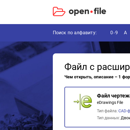
Поиск по алфавиту:
0-9
A
Файл с расши
Чем открыть, описание – 1 фо
Файл чертеж
eDrawings File
Тип файла:
CAD-
Тип данных:
Дво