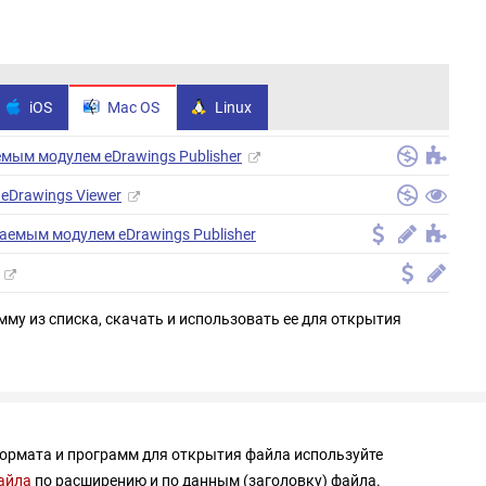
iOS
Mac OS
Linux
емым модулем eDrawings Publisher
 eDrawings Viewer
аемым модулем eDrawings Publisher
мму из списка, скачать и использовать ее для открытия
формата и программ для открытия файла используйте
айла
по расширению и по данным (заголовку) файла.