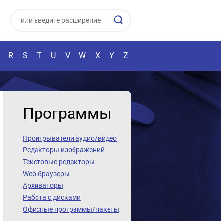
R
S
T
U
V
W
X
Y
Z
Программы
Проигрыватели аудио/видео
Редакторы изображений
Текстовые редакторы
Web-браузеры
Архиваторы
Работа с дисками
Офисные программы/пакеты