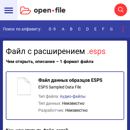
Поиск по алфавиту:
0-9
A
B
C
D
E
F
G
H
I
Файл с расширением
.esps
Чем открыть, описание – 1 формат файла
Файл данных образцов ESPS
ESPS Sampled Data File
Тип файла:
Аудио-файлы
Тип данных:
Неизвестно
Разработчик:
Неизвестно