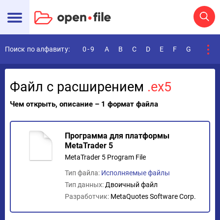
Поиск по алфавиту:
0-9
A
B
C
D
E
F
G
H
I
Файл с расширением
.ex5
Чем открыть, описание – 1 формат файла
Программа для платформы
MetaTrader 5
MetaTrader 5 Program File
Тип файла:
Исполняемые файлы
Тип данных:
Двоичный файл
Разработчик:
MetaQuotes Software Corp.