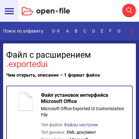
Поиск по алфавиту:
0-9
A
B
C
D
E
F
G
H
I
Файл с расширением
.exportedui
Чем открыть, описание – 1 формат файла
Файл установок интерфейса
Microsoft Office
Microsoft Office Exported UI Customization
File
Тип файла:
Файлы настроек
Тип данных:
XML-документ