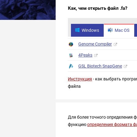
Как, чем открыть файл .fa?
Windows
Mac OS
Genome Compiler
4Peaks
GSL Biotech SnapGene
Инструкция
- как выбрать програ
файла
Для более точного определения 
функцию
определения формата ф