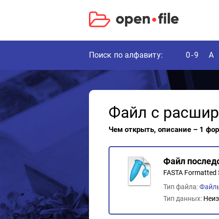
Поиск по алфавиту:
0-9
A
Файл с расши
Чем открыть, описание – 1 фо
Файл послед
FASTA Formatted 
Тип файла:
Файл
Тип данных:
Неиз