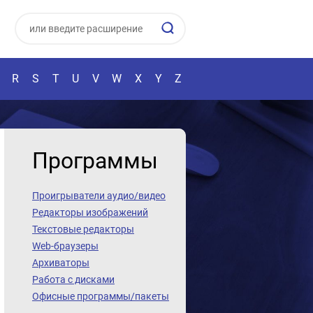
R
S
T
U
V
W
X
Y
Z
Программы
Проигрыватели аудио/видео
Редакторы изображений
Текстовые редакторы
Web-браузеры
Архиваторы
Работа с дисками
Офисные программы/пакеты