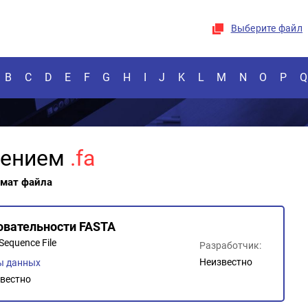
Выберите файл
B
C
D
E
F
G
H
I
J
K
L
M
N
O
P
Q
рением
.fa
рмат файла
овательности FASTA
Sequence File
Разработчик:
Неизвестно
ы данных
вестно