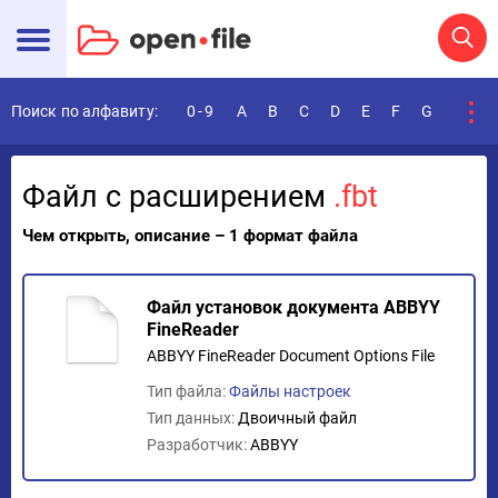
Поиск по алфавиту:
0-9
A
B
C
D
E
F
G
H
I
Файл с расширением
.fbt
Чем открыть, описание – 1 формат файла
Файл установок документа ABBYY
FineReader
ABBYY FineReader Document Options File
Тип файла:
Файлы настроек
Тип данных:
Двоичный файл
Разработчик:
ABBYY