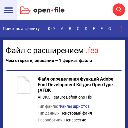
Поиск по алфавиту:
0-9
A
B
C
D
E
F
G
H
I
Файл с расширением
.fea
Чем открыть, описание – 1 формат файла
Файл определения функций Adobe
Font Development Kit для OpenType
(AFDK
AFDKO Feature Definitions File
Тип файла:
Файлы шрифтов
Тип данных:
Текстовый файл
Разработчик:
Неизвестно