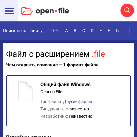
Поиск по алфавиту:
0-9
A
B
C
D
E
F
G
H
I
Файл с расширением
.file
Чем открыть, описание – 1 формат файла
Общий файл Windows
Generic File
Тип файла:
Другие файлы
Тип данных:
Неизвестно
Разработчик:
Неизвестно