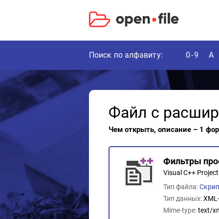
Поиск по алфавиту:
0-9
A
Файл с расши
Чем открыть, описание – 1 фо
Фильтры прое
Visual C++ Project 
Тип файла:
Скрип
Тип данных:
XML-
Mime-type:
text/x