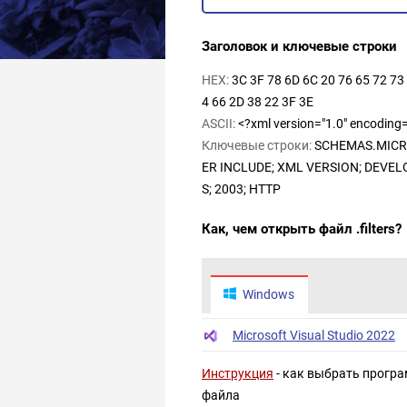
Заголовок и ключевые строки
HEX:
3C 3F 78 6D 6C 20 76 65 72 73 
4 66 2D 38 22 3F 3E
ASCII:
<?xml version="1.0" encoding=
Ключевые строки:
SCHEMAS.MICRO
ER INCLUDE; XML VERSION; DEVEL
S; 2003; HTTP
Как, чем открыть файл .filters?
Windows
Microsoft Visual Studio 2022
Инструкция
- как выбрать програ
файла