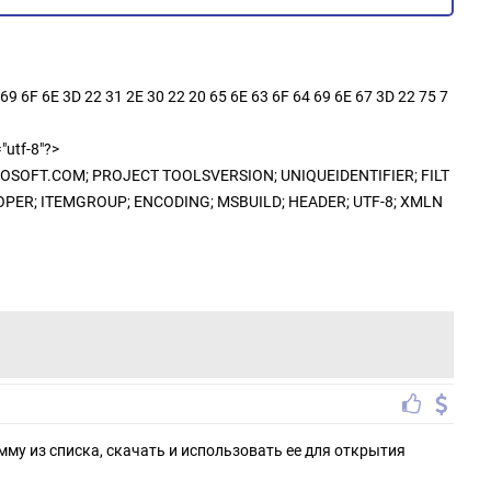
69 6F 6E 3D 22 31 2E 30 22 20 65 6E 63 6F 64 69 6E 67 3D 22 75 7
"utf-8"?>
SOFT.COM; PROJECT TOOLSVERSION; UNIQUEIDENTIFIER; FILT
OPER; ITEMGROUP; ENCODING; MSBUILD; HEADER; UTF-8; XMLN
мму из списка, скачать и использовать ее для открытия