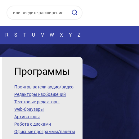
R
S
T
U
V
W
X
Y
Z
Программы
Проигрыватели аудио/видео
Редакторы изображений
Текстовые редакторы
Web-браузеры
Архиваторы
Работа с дисками
Офисные программы/пакеты