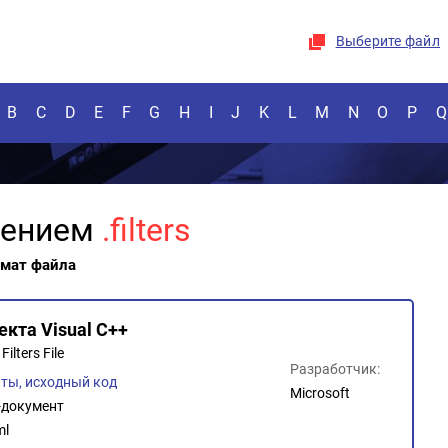
Выберите файл
B
C
D
E
F
G
H
I
J
K
L
M
N
O
P
Q
рением
.filters
рмат файла
кта Visual C++
Filters File
Разработчик:
ты, исходный код
Microsoft
документ
ml