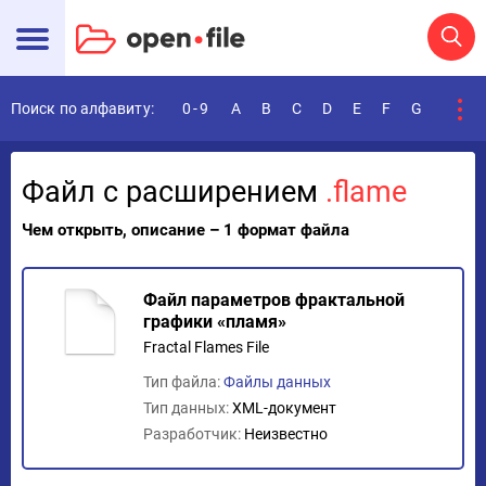
Поиск по алфавиту:
0-9
A
B
C
D
E
F
G
H
I
Файл с расширением
.flame
Чем открыть, описание – 1 формат файла
Файл параметров фрактальной
графики «пламя»
Fractal Flames File
Тип файла:
Файлы данных
Тип данных:
XML-документ
Разработчик:
Неизвестно