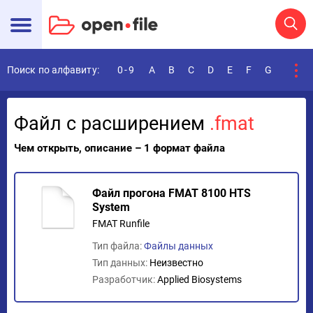
Поиск по алфавиту:
0-9
A
B
C
D
E
F
G
H
I
Файл с расширением
.fmat
Чем открыть, описание – 1 формат файла
Файл прогона FMAT 8100 HTS
System
FMAT Runfile
Тип файла:
Файлы данных
Тип данных:
Неизвестно
Разработчик:
Applied Biosystems