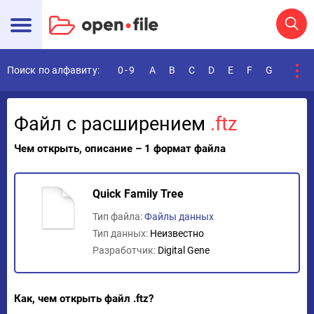
Поиск по алфавиту:
0-9
A
B
C
D
E
F
G
H
I
Файл с расширением
.ftz
Чем открыть, описание – 1 формат файла
Quick Family Tree
Тип файла:
Файлы данных
Тип данных:
Неизвестно
Разработчик:
Digital Gene
Как, чем открыть файл .ftz?