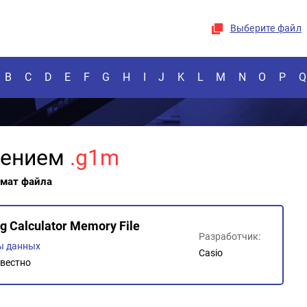
Выберите файл
B
C
D
E
F
G
H
I
J
K
L
M
N
O
P
Q
рением
.g1m
рмат файла
g Calculator Memory File
Разработчик:
ы данных
Casio
вестно