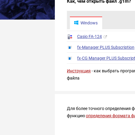
Как, чем открыть файл .g1m?
Windows
Casio FA-124
fx-Manager PLUS Subscription
fx-CG Manager PLUS Subscript
Инструкция
- как выбрать програ
файла
Для более точного определения 
функцию
определения формата ф