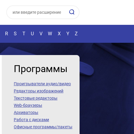
R
S
T
U
V
W
X
Y
Z
Программы
Проигрыватели аудио/видео
Редакторы изображений
Текстовые редакторы
Web-браузеры
Архиваторы
Работа с дисками
Офисные программы/пакеты