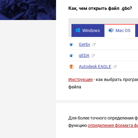
Как, чем открыть файл .gbo?
Windows
Mac OS
Gerbv
gEDA
Autodesk EAGLE
Инструкция
- как выбрать програ
файла
Для более точного определения 
функцию
определения формата ф