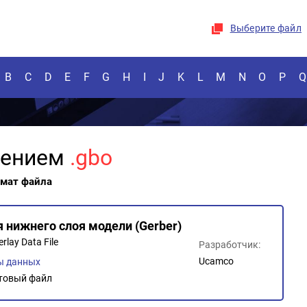
Выберите файл
B
C
D
E
F
G
H
I
J
K
L
M
N
O
P
Q
рением
.gbo
рмат файла
 нижнего слоя модели (Gerber)
rlay Data File
Разработчик:
Ucamco
ы данных
товый файл