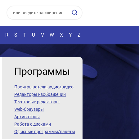
R
S
T
U
V
W
X
Y
Z
Программы
Проигрыватели аудио/видео
Редакторы изображений
Текстовые редакторы
Web-браузеры
Архиваторы
Работа с дисками
Офисные программы/пакеты