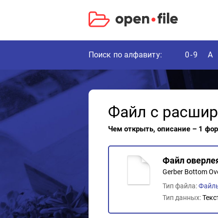
Поиск по алфавиту:
0-9
A
Файл с расши
Чем открыть, описание – 1 фо
Файл оверлея
Gerber Bottom Ove
Тип файла:
Файл
Тип данных:
Текс