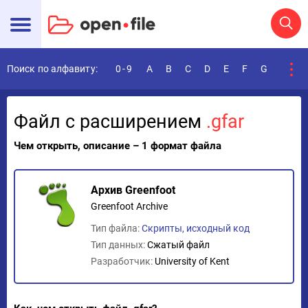
Поиск по алфавиту:
0-9
A
B
C
D
E
F
G
H
I
Файл с расширением
.gfar
Чем открыть, описание – 1 формат файла
Архив Greenfoot
Greenfoot Archive
Тип файла:
Скрипты, исходный код
Тип данных:
Сжатый файл
Разработчик:
University of Kent