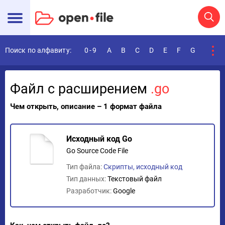
Поиск по алфавиту:
0-9
A
B
C
D
E
F
G
H
I
Файл с расширением
.go
Чем открыть, описание – 1 формат файла
Исходный код Go
Go Source Code File
Тип файла:
Скрипты, исходный код
Тип данных:
Текстовый файл
Разработчик:
Google