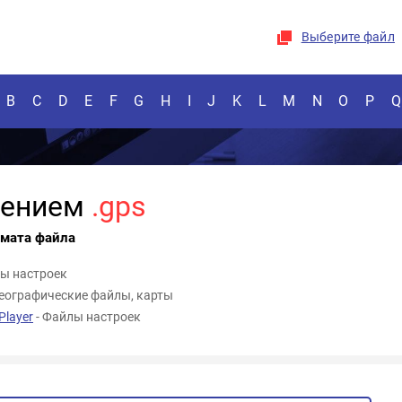
Выберите файл
B
C
D
E
F
G
H
I
J
K
L
M
N
O
P
Q
рением
.gps
рмата файла
ы настроек
Географические файлы, карты
layer
- Файлы настроек