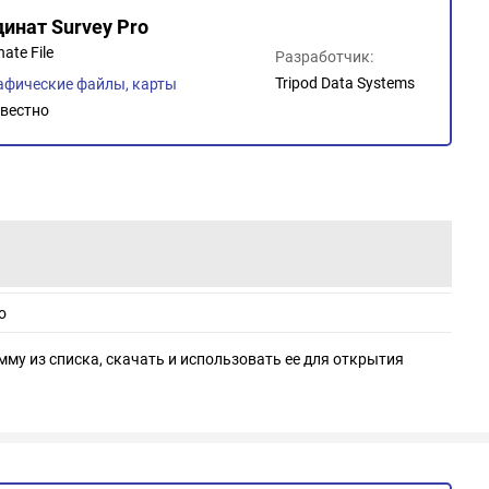
динат Survey Pro
ate File
Разработчик:
Tripod Data Systems
афические файлы, карты
вестно
o
мму из списка, скачать и использовать ее для открытия