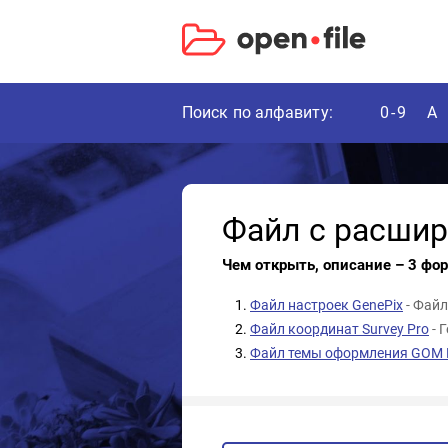
Поиск по алфавиту:
0-9
A
Файл с расши
Чем открыть, описание – 3 фо
Файл настроек GenePix
- Файл
Файл координат Survey Pro
- 
Файл темы оформления GOM P