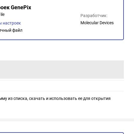
роек GenePix
ile
Разработчик:
Molecular Devices
 настроек
ичный файл
мму из списка, скачать и использовать ее для открытия