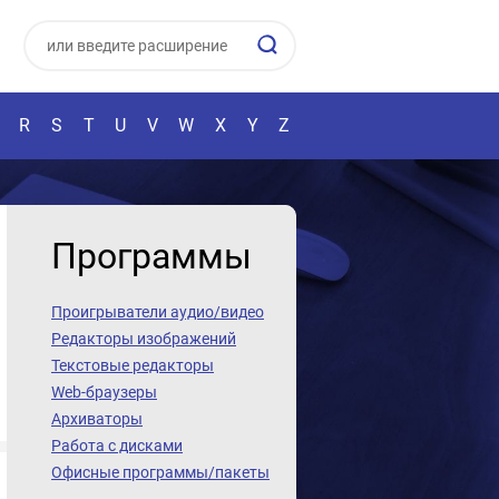
R
S
T
U
V
W
X
Y
Z
Программы
Проигрыватели аудио/видео
Редакторы изображений
Текстовые редакторы
Web-браузеры
Архиваторы
Работа с дисками
Офисные программы/пакеты