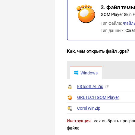
3. Файл тем
GOM Player Skin F
Тип файла:
Файлы
Тип данных:
Сжа
Как, чем открыть файл .gps?
Windows
ESTsoft ALZip
GRETECH GOM Player
Corel WinZip
Инструкция
- как выбрать програ
файла