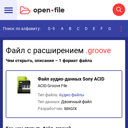
Поиск по алфавиту:
0-9
A
B
C
D
E
F
G
H
I
Файл с расширением
.groove
Чем открыть, описание – 1 формат файла
Файл аудио-данных Sony ACID
ACID Groove File
Тип файла:
Аудио-файлы
Тип данных:
Двоичный файл
Разработчик:
MAGIX