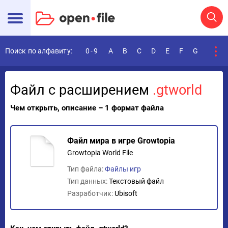
Поиск по алфавиту:
0-9
A
B
C
D
E
F
G
H
I
Файл с расширением
.gtworld
Чем открыть, описание – 1 формат файла
Файл мира в игре Growtopia
Growtopia World File
Тип файла:
Файлы игр
Тип данных:
Текстовый файл
Разработчик:
Ubisoft