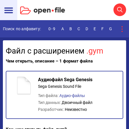
Поиск по алфавиту:
0-9
A
B
C
D
E
F
G
H
I
Файл с расширением
.gym
Чем открыть, описание – 1 формат файла
Аудиофайл Sega Genesis
Sega Genesis Sound File
Тип файла:
Аудио-файлы
Тип данных:
Двоичный файл
Разработчик:
Неизвестно