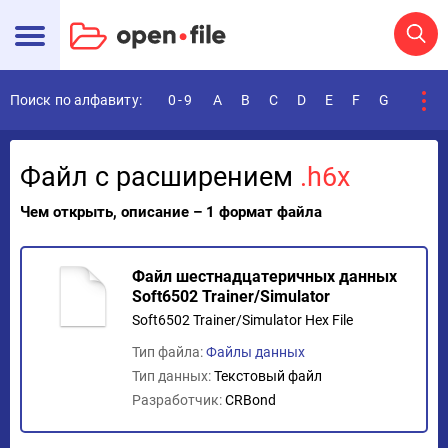
Поиск по алфавиту:
0-9
A
B
C
D
E
F
G
H
I
Файл с расширением
.h6x
Чем открыть, описание – 1 формат файла
Файл шестнадцатеричных данных
Soft6502 Trainer/Simulator
Soft6502 Trainer/Simulator Hex File
Тип файла:
Файлы данных
Тип данных:
Текстовый файл
Разработчик:
CRBond