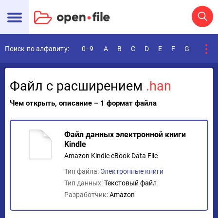
Поиск по алфавиту:
0-9
A
B
C
D
E
F
G
H
I
Файл с расширением
.han
Чем открыть, описание – 1 формат файла
Файл данных электронной книги
Kindle
Amazon Kindle eBook Data File
Тип файла:
Электронные книги
Тип данных:
Текстовый файл
Разработчик:
Amazon