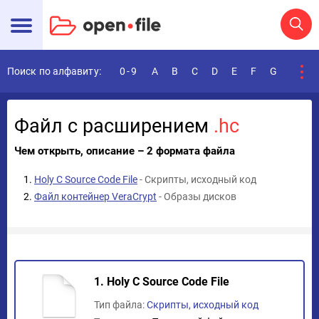
Поиск по алфавиту:
0-9
A
B
C
D
E
F
G
H
I
Файл с расширением
.hc
Чем открыть, описание – 2 формата файла
Holy C Source Code File
- Скрипты, исходный код
Файл контейнер VeraCrypt
- Образы дисков
1. Holy C Source Code File
Тип файла:
Скрипты, исходный код