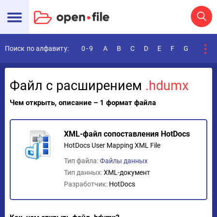
Поиск по алфавиту:
0-9
A
B
C
D
E
F
G
H
I
Файл с расширением
.hdumx
Чем открыть, описание – 1 формат файла
XML-файл сопоставления HotDocs
HotDocs User Mapping XML File
Тип файла:
Файлы данных
Тип данных:
XML-документ
Разработчик:
HotDocs